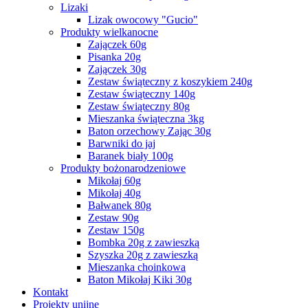
Lizaki
Lizak owocowy "Gucio"
Produkty wielkanocne
Zajączek 60g
Pisanka 20g
Zajączek 30g
Zestaw świąteczny z koszykiem 240g
Zestaw świąteczny 140g
Zestaw świąteczny 80g
Mieszanka świąteczna 3kg
Baton orzechowy Zając 30g
Barwniki do jaj
Baranek biały 100g
Produkty bożonarodzeniowe
Mikołaj 60g
Mikołaj 40g
Bałwanek 80g
Zestaw 90g
Zestaw 150g
Bombka 20g z zawieszką
Szyszka 20g z zawieszką
Mieszanka choinkowa
Baton Mikołaj Kiki 30g
Kontakt
Projekty unijne