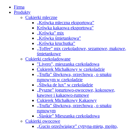
Firma
Produkty
Cukierki mleczne
„Krówka mleczna eksportowa”
Krówka kakaowa eksportowa”
„Krówka” mix
„Krówka śmietankowa”
„Krówka kruchutka”
„Toffee” mix czekoladowe, sezamowe, makowe,
śmietankowe
Cukierki czekoladowane
"Livero", mieszanka czekoladowa
Cukierek Michałkowy w czekoladzie
„Trufla” śliwkowa, orzechowa , o smaku
rumowym w czekoladzie
„Śliwka de lux” w czekoladzie
„Pyszne” jogurtowo-owocowe, kokosowe,
kawowe i kakaowo-rumowe
Cukierek Michałkowy Kakaowy
„Trufla” śliwkowa, orzechowa , o smaku
rumowym
„Śląskie” Mieszanka czekoladowa
Cukierki owocowe
„Gucio orzeźwiające” cytryna-mięta, mojito,