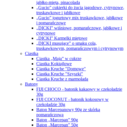
jabłko-mięta, pinacolada
„Gucio” cukierki do żucia jagodowe, cytrynowe,
truskawkowe i jabłkowe
„Gucio” jogurtowy mix truskawkowe, jabłkowe
i pomarańczowe
„DICKI” wiśniowe, pomarańczowe, jabłkowe i
cytrynowe
„DICKI” Karmelki miętowe
„DICKI musujące” o smaku cola,
truskawkowym, pomarańczowym i cytrynowym
Ciastka
Ciastka „Maja” w cukrze
Ciastka Koktajlowe
Ciastka Kruche "Domowe"
Ciastka Kruche "Szyszki"
Ciastka Kruche z marmoladą
Batony
FIJI CHOCO - batonik kakaowy w czekoladzie
30g
FIJI COCONUT - batonik kokosowy w
czekoladzie 30g
Baton Marcepanowy 90g ze skórką
pomarańczową
Baton „Marcepan” 90g
Baton „Marcepan” 50g